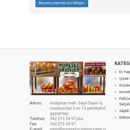
Alışveriş yapmak için tıklayın.
KATEG
Ev Yap
Çörek 
Kozala
Kuvvet
Patlic
Adres:
incilipınar mah. Sayıt Sayın İş
Salçal
merkezi kat 3 no 13 şehitkamil
Sağlık
gaziantep
Bitkis
Telefon:
342 215 34 97.pbx
Fax:
342 215 34 97
E-mail:
satis@yoreselurunlerburada.com