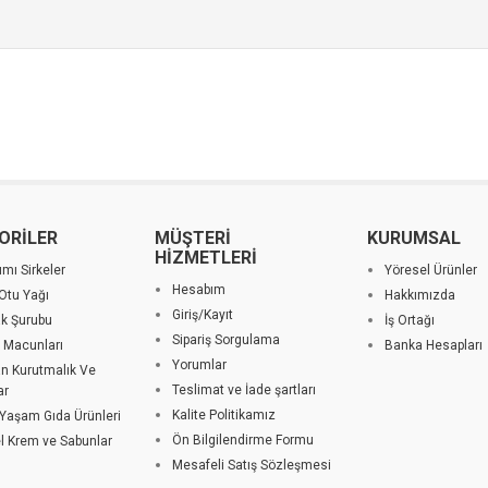
ORİLER
MÜŞTERİ
KURUMSAL
HİZMETLERİ
ımı Sirkeler
Yöresel Ürünler
Hesabım
Otu Yağı
Hakkımızda
Giriş/Kayıt
k Şurubu
İş Ortağı
Sipariş Sorgulama
 Macunları
Banka Hesapları
Yorumlar
an Kurutmalık Ve
Teslimat ve İade şartları
ar
Kalite Politikamız
 Yaşam Gıda Ürünleri
Ön Bilgilendirme Formu
el Krem ve Sabunlar
Mesafeli Satış Sözleşmesi