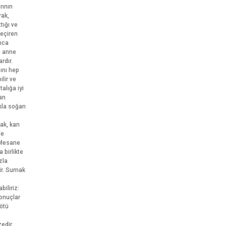
rının
rak,
tığı ve
geçiren
rıca
n anne
rdır.
ını hep
ilir ve
alığa iyi
tan
lıkla soğan
mak, kan
de
. Mesane
a birlikte
zla
dir. Sumak
iliriz:
onuçlar
Kötü
edir,