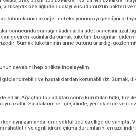
 kesici, ateş düşürücü özellikleri vardır. Bu özellikleri sa
a, antiseptik özelliğinden dolayı vücudumuzun bakteri ve 
ak tohumlarının akciğer enfeksiyonuna iyi geldiğini ortaya
lar sonucunda sumağın kadınlarda adet sancısını azalttığı ve
önemi geçiren kadınlarda sumak tüketimi bu ağrıları gider
cizedir. Sumak tüketiminin anne sütünü artırdığı gözlenmi
nun cevabını hep birlikte inceleyelim.
i güçlendirebilir ve hastalıklardan korunabiliriz. Sumak, 
dilir. Ağaçtan topladıktan sonra kurutulan bitki, tuz ile karı
uyu azaltır. Salataların her çeşidinde, yemeklerde ve mezel
ken aynı zamanda idrar söktürücü özelliğe de sahiptir. Vüc
ı rahatlatır ve ağrılı idrara çıkma durumlarını en aza indiri