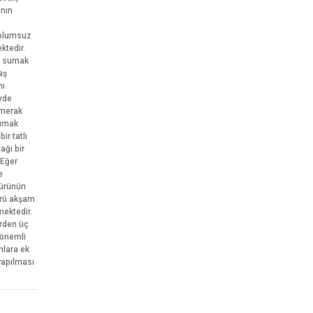
ının
 olumsuz
ktedir.
te sumak
aş
nı
vde
 merak
Sumak
ir tatlı
ğı bir
 Eğer
e
kürünün
kürü akşam
mektedir.
ürden üç
 önemli
nlara ek
yapılması