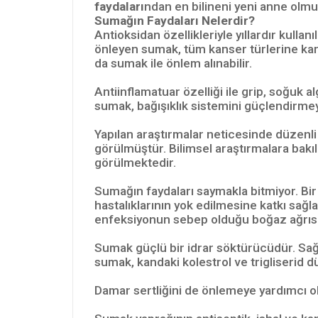
faydaları
ndan en bilineni yeni anne olmu
Sumağın Faydaları Nelerdir?
Antioksidan özellikleriyle yıllardır kull
önleyen sumak, tüm kanser türlerine karşı
da sumak ile önlem alınabilir.
Antiinflamatuar özelliği ile grip, soğuk a
sumak, bağışıklık sistemini güçlendirmey
Yapılan araştırmalar neticesinde düzenli
görülmüştür. Bilimsel araştırmalara bakı
görülmektedir.
Sumağın faydaları saymakla bitmiyor. Bir
hastalıklarının yok edilmesine katkı sağ
enfeksiyonun sebep olduğu boğaz ağrısı v
Sumak güçlü bir idrar söktürücüdür. Sağ
sumak, kandaki kolestrol ve trigliserid d
Damar sertliğini de önlemeye yardımcı ola