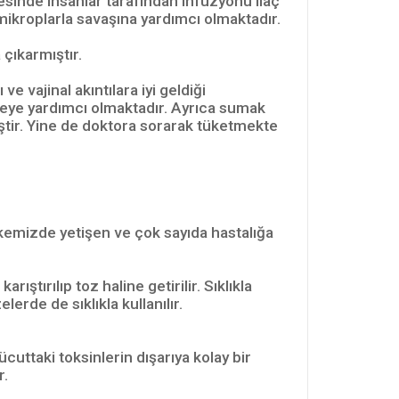
yesinde insanlar tarafından infüzyonu ilaç
mikroplarla savaşına yardımcı olmaktadır.
 çıkarmıştır.
 vajinal akıntılara iyi geldiği
meye yardımcı olmaktadır. Ayrıca sumak
ştir. Yine de doktora sorarak tüketmekte
ülkemizde yetişen ve çok sayıda hastalığa
ştırılıp toz haline getirilir. Sıklıkla
erde de sıklıkla kullanılır.
uttaki toksinlerin dışarıya kolay bir
r.