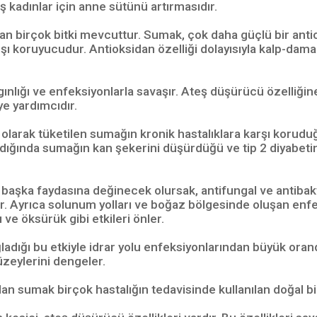
ş kadınlar için anne sütünü artırmasıdır.
anılan birçok bitki mevcuttur. Sumak, çok daha güçlü bir an
 koruyucudur. Antioksidan özelliği dolayısıyla kalp-damar h
lgınlığı ve enfeksiyonlarla savaşır. Ateş düşürücü özelliğin
e yardımcıdır.
 olarak tüketilen sumağın kronik hastalıklara karşı korud
ldığında sumağın kan şekerini düşürdüğü ve tip 2 diyabetin
 başka faydasına değinecek olursak, antifungal ve antibak
lar. Ayrıca solunum yolları ve boğaz bölgesinde oluşan en
e öksürük gibi etkileri önler.
ladığı bu etkiyle idrar yolu enfeksiyonlarından büyük ora
üzeylerini dengeler.
n sumak birçok hastalığın tedavisinde kullanılan doğal bir 