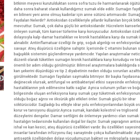
bitkinin meyvesi kurutulduktan sonra sofra tuzu ile harmanlanarak öğütü
daha sonra baharat olarak kullandığımız sumak elde edilir. Sumağın fay
en bilineni yeni anne olmuş kadınlar için anne sütünü artırmasıdır. Suma
Faydaları Nelerdir? Antioksidan özellikleriyle yıllardır kullanılan birçok bitk
mevcuttur. Sumak, çok daha güçlü bir antioksidandır. Hücrelerin kanserl
önleyen sumak, tüm kanser türlerine karşı koruyucudur. Antioksidan özell
dolayısıyla kalp-damar hastalıkları ve kronik hastalıklara karşı da sumak 
alınabilir. Antiinflamatuar özelliği ile grip, soğuk algınlığı ve enfeksiyonlar
savaşır. Ateş düşürücü özelliğine sahiptir. İçerisinde C vitamini bulunan
bağışıklık sistemini güçlendirmeye yardımcıdır. Yapılan araştırmalar neti
düzenli olarak tüketilen sumağın kronik hastalıklara karşı koruduğu ve te
önemli bir adım olduğu görülmüştür. Bilimsel araştırmalara bakıldığında
kan şekerini düşürdüğü ve tip 2 diyabetinin neden olduğu sorunları azalttı
görülmektedir. Sumağın faydaları saymakla bitmiyor. Bir başka faydasına
değinecek olursak, antifungal ve antibakteriyel etkisi sayesinde enfeksi
hastalıklarının yok edilmesine katkı sağlar. Ayrıca solunum yolları ve bo
bölgesinde oluşan enfeksiyona karşı sumak çayı tüketmek enfeksiyonu
olduğu boğaz ağrısı ve öksürük gibi etkileri önler. Sumak güçlü bir idrar
söktürücüdür. Sağladığı bu etkiyle idrar yolu enfeksiyonlarından büyük o
korur ve tansiyonu düşürür.Ayrıca sumak, kandaki kolestrol ve trigliserid
düzeylerini dengeler. Damar sertliğini de önlemeye yardımcı olan sumak 
hastalığın tedavisinde kullanılan doğal bir ilaçtır. Sumak yaprağının antise
ishal ve kan kesici, ateş düşürücü özellikleri vardır. Bu özellikleri sayesin
insanlar tarafından infüzyonu ilaç sanayiinde çokça kullanılmaktadır. Ayr
antiseptik özelliğinden dolayı vücudumuzun bakteri ve mikroplarla savaş