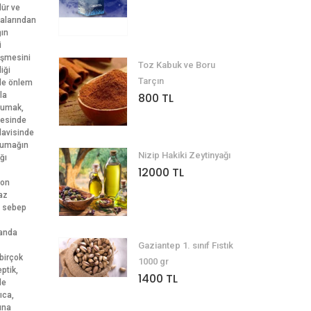
lür ve
dalarından
ğın
i
eşmesini
Toz Kabuk ve Boru
iği
Tarçın
ile önlem
la
800 TL
 sumak,
cesinde
davisinde
 sumağın
Nizip Hakiki Zeytinyağı
ğı
12000 TL
yon
ğaz
n sebep
randa
Gaziantep 1. sınıf Fıstık
birçok
1000 gr
ptik,
1400 TL
de
ıca,
ına