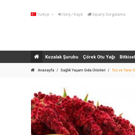
Türkçe
Giriş / Kayıt
Sipariş Sorgulama
Kozalak Şurubu
Çörek Otu Yağı
Bitkise
Anasayfa
/
Sağlık Yaşam Gıda Ürünleri
/
Toz ve Tane 