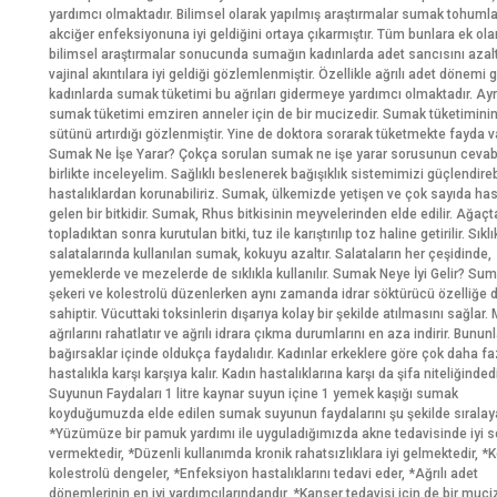
yardımcı olmaktadır. Bilimsel olarak yapılmış araştırmalar sumak tohumla
akciğer enfeksiyonuna iyi geldiğini ortaya çıkarmıştır. Tüm bunlara ek ola
bilimsel araştırmalar sonucunda sumağın kadınlarda adet sancısını azalt
vajinal akıntılara iyi geldiği gözlemlenmiştir. Özellikle ağrılı adet dönemi 
kadınlarda sumak tüketimi bu ağrıları gidermeye yardımcı olmaktadır. Ay
sumak tüketimi emziren anneler için de bir mucizedir. Sumak tüketimini
sütünü artırdığı gözlenmiştir. Yine de doktora sorarak tüketmekte fayda va
Sumak Ne İşe Yarar? Çokça sorulan sumak ne işe yarar sorusunun cevab
birlikte inceleyelim. Sağlıklı beslenerek bağışıklık sistemimizi güçlendireb
hastalıklardan korunabiliriz. Sumak, ülkemizde yetişen ve çok sayıda hast
gelen bir bitkidir. Sumak, Rhus bitkisinin meyvelerinden elde edilir. Ağaç
topladıktan sonra kurutulan bitki, tuz ile karıştırılıp toz haline getirilir. Sık
salatalarında kullanılan sumak, kokuyu azaltır. Salataların her çeşidinde,
yemeklerde ve mezelerde de sıklıkla kullanılır. Sumak Neye İyi Gelir? Su
şekeri ve kolestrolü düzenlerken aynı zamanda idrar söktürücü özelliğe 
sahiptir. Vücuttaki toksinlerin dışarıya kolay bir şekilde atılmasını sağlar
ağrılarını rahatlatır ve ağrılı idrara çıkma durumlarını en aza indirir. Bununl
bağırsaklar içinde oldukça faydalıdır. Kadınlar erkeklere göre çok daha fa
hastalıkla karşı karşıya kalır. Kadın hastalıklarına karşı da şifa niteliğinde
Suyunun Faydaları 1 litre kaynar suyun içine 1 yemek kaşığı sumak
koyduğumuzda elde edilen sumak suyunun faydalarını şu şekilde sıralayab
*Yüzümüze bir pamuk yardımı ile uyguladığımızda akne tedavisinde iyi s
vermektedir, *Düzenli kullanımda kronik rahatsızlıklara iyi gelmektedir, *
kolestrolü dengeler, *Enfeksiyon hastalıklarını tedavi eder, *Ağrılı adet
dönemlerinin en iyi yardımcılarındandır, *Kanser tedavisi için de bir muciz