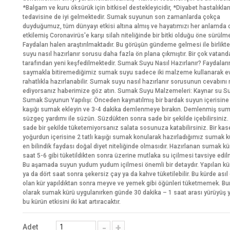
*Balgam ve kuru öksürük için bitkisel destekleyicidir, *Diyabet hastalıklar
tedavisine de iyi gelmektedir. Sumak suyunun son zamanlarda çokça
duyduğumuz, tüm dünyayı etkisi altına almış ve hayatımızı her anlamda
etkilemiş Coronavirüs'e karşı silah niteliğinde bir bitki olduğu öne sürülme
Faydaları halen araştırılmaktadır. Bu görüşün gündeme gelmesi ile birlik
suyu nasıl hazırlanır sorusu daha fazla ön plana çıkmıştır. Bir çok vatand
tarafından yeni keşfedilmektedir. Sumak Suyu Nasıl Hazırlanır? Faydaları
saymakla bitiremediğimiz sumak suyu sadece iki malzeme kullanarak e
rahatlıkla hazırlanabilir. Sumak suyu nasıl hazırlanır sorusunun cevabını
ediyorsanız haberimize göz atın. Sumak Suyu Malzemeleri: Kaynar su 
Sumak Suyunun Yapılışı: Önceden kaynatılmış bir bardak suyun içerisine b
kaşığı sumak ekleyin ve 3-4 dakika demlenmeye bırakın. Demlenmiş suma
süzgeç yardımı ile süzün. Süzdükten sonra sade bir şekilde içebilirsiniz.
sade bir şekilde tüketemiyorsanız salata sosunuza katabilirsiniz. Bir kas
yoğurdun içerisine 2 tatlı kaşığı sumak konularak hazırladığımız sumak 
en bilindik faydası doğal diyet niteliğinde olmasıdır. Hazırlanan sumak 
saat 5-6 gibi tüketildikten sonra üzerine mutlaka su içilmesi tavsiye edil
Bu aşamada suyun yudum yudum içilmesi önemli bir detaydır. Yapılan k
ya da dört saat sonra şekersiz çay ya da kahve tüketilebilir. Bu kürde asıl
olan kür yapıldıktan sonra meyve ve yemek gibi öğünleri tüketmemek. Bu
olarak sumak kürü uygulanırken günde 30 dakika – 1 saat arası yürüyüş 
bu kürün etkisini iki kat artıracaktır.
-
+
Adet