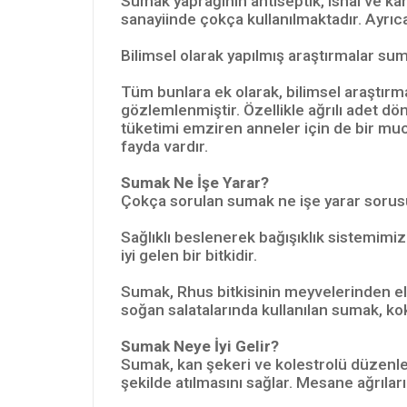
Sumak yaprağının antiseptik, ishal ve kan
sanayiinde çokça kullanılmaktadır. Ayrıc
Bilimsel olarak yapılmış araştırmalar sum
Tüm bunlara ek olarak, bilimsel araştırma
gözlemlenmiştir. Özellikle ağrılı adet d
tüketimi emziren anneler için de bir mu
fayda vardır.
Sumak Ne İşe Yarar?
Çokça sorulan sumak ne işe yarar sorusu
Sağlıklı beslenerek bağışıklık sistemimiz
iyi gelen bir bitkidir.
Sumak, Rhus bitkisinin meyvelerinden elde e
soğan salatalarında kullanılan sumak, kok
Sumak Neye İyi Gelir?
Sumak, kan şekeri ve kolestrolü düzenler
şekilde atılmasını sağlar. Mesane ağrıların