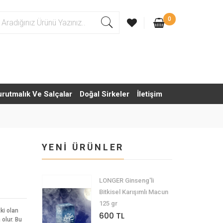
0
urutmalık Ve Salçalar
Doğal Sirkeler
İletişim
YENİ ÜRÜNLER
LONGER Ginseng'li
Bitkisel Karışımlı Macun
125 gr
ki olan
600 TL
 olur. Bu