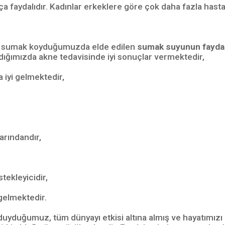
a faydalıdır. Kadınlar erkeklere göre çok daha fazla hastalı
ığı sumak koyduğumuzda elde edilen
sumak
suyunun faydal
ığımızda akne tedavisinde iyi sonuçlar vermektedir,
a iyi gelmektedir,
arındandır,
tekleyicidir,
 gelmektedir.
duğumuz, tüm dünyayı etkisi altına almış ve hayatımızı