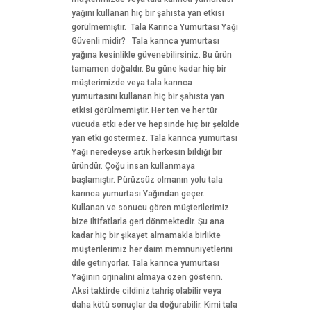
yağını kullanan hiç bir şahısta yan etkisi
görülmemiştir. Tala Karınca Yumurtası Yağı
Güvenli midir? Tala karınca yumurtası
yağına kesinlikle güvenebilirsiniz. Bu ürün
tamamen doğaldır. Bu güne kadar hiç bir
müşterimizde veya tala karınca
yumurtasını kullanan hiç bir şahısta yan
etkisi görülmemiştir. Her ten ve her tür
vücuda etki eder ve hepsinde hiç bir şekilde
yan etki göstermez. Tala karınca yumurtası
Yağı neredeyse artık herkesin bildiği bir
üründür. Çoğu insan kullanmaya
başlamıştır. Pürüzsüz olmanın yolu tala
karınca yumurtası Yağından geçer.
Kullanan ve sonucu gören müşterilerimiz
bize iltifatlarla geri dönmektedir. Şu ana
kadar hiç bir şikayet almamakla birlikte
müşterilerimiz her daim memnuniyetlerini
dile getiriyorlar. Tala karınca yumurtası
Yağının orjinalini almaya özen gösterin.
Aksi taktirde cildiniz tahriş olabilir veya
daha kötü sonuçlar da doğurabilir. Kimi tala