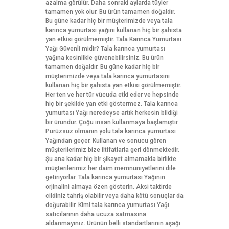
azalma görülür. Daha sonraki aylarda tüyler
tamamen yok olur. Bu ürün tamamen doğaldır.
Bu güne kadar hiç bir müşterimizde veya tala
karınca yumurtası yağını kullanan hiç bir şahısta
yan etkisi görülmemiştir. Tala Karınca Yumurtası
Yağı Güvenli midir? Tala karınca yumurtası
yağına kesinlikle güvenebilirsiniz. Bu ürün
tamamen doğaldır. Bu güne kadar hiç bir
müşterimizde veya tala karınca yumurtasını
kullanan hiç bir şahısta yan etkisi görülmemiştir.
Her ten ve her tür vücuda etki eder ve hepsinde
hiç bir şekilde yan etki göstermez. Tala karınca
yumurtası Yağı neredeyse artık herkesin bildiği
bir üründür. Çoğu insan kullanmaya başlamıştır.
Pürüzsüz olmanın yolu tala karınca yumurtası
Yağından geçer. Kullanan ve sonucu gören
müşterilerimiz bize iltifatlarla geri dönmektedir.
Şu ana kadar hiç bir şikayet almamakla birlikte
müşterilerimiz her daim memnuniyetlerini dile
getiriyorlar. Tala karınca yumurtası Yağının
orjinalini almaya özen gösterin. Aksi taktirde
cildiniz tahriş olabilir veya daha kötü sonuçlar da
doğurabilir. Kimi tala karınca yumurtası Yağı
satıcılarının daha ucuza satmasına
aldanmayınız. Ürünün belli standartlarının aşağı