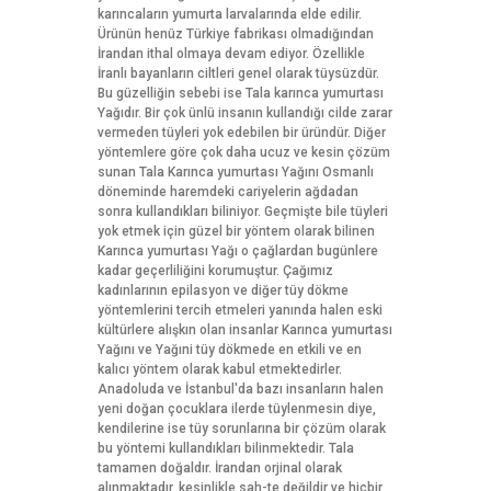
karıncaların yumurta larvalarında elde edilir.
Ürünün henüz Türkiye fabrikası olmadığından
İrandan ithal olmaya devam ediyor. Özellikle
İranlı bayanların ciltleri genel olarak tüysüzdür.
Bu güzelliğin sebebi ise Tala karınca yumurtası
Yağıdır. Bir çok ünlü insanın kullandığı cilde zarar
vermeden tüyleri yok edebilen bir üründür. Diğer
yöntemlere göre çok daha ucuz ve kesin çözüm
sunan Tala Karınca yumurtası Yağını Osmanlı
döneminde haremdeki cariyelerin ağdadan
sonra kullandıkları biliniyor. Geçmişte bile tüyleri
yok etmek için güzel bir yöntem olarak bilinen
Karınca yumurtası Yağı o çağlardan bugünlere
kadar geçerliliğini korumuştur. Çağımız
kadınlarının epilasyon ve diğer tüy dökme
yöntemlerini tercih etmeleri yanında halen eski
kültürlere alışkın olan insanlar Karınca yumurtası
Yağını ve Yağıni tüy dökmede en etkili ve en
kalıcı yöntem olarak kabul etmektedirler.
Anadoluda ve İstanbul'da bazı insanların halen
yeni doğan çocuklara ilerde tüylenmesin diye,
kendilerine ise tüy sorunlarına bir çözüm olarak
bu yöntemi kullandıkları bilinmektedir. Tala
tamamen doğaldır. İrandan orjinal olarak
alınmaktadır, kesinlikle sah-te değildir ve hiçbir