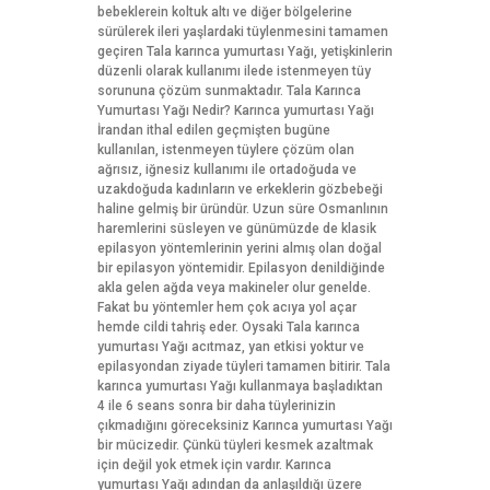
bebeklerein koltuk altı ve diğer bölgelerine
sürülerek ileri yaşlardaki tüylenmesini tamamen
geçiren Tala karınca yumurtası Yağı, yetişkinlerin
düzenli olarak kullanımı ilede istenmeyen tüy
sorununa çözüm sunmaktadır. Tala Karınca
Yumurtası Yağı Nedir? Karınca yumurtası Yağı
İrandan ithal edilen geçmişten bugüne
kullanılan, istenmeyen tüylere çözüm olan
ağrısız, iğnesiz kullanımı ile ortadoğuda ve
uzakdoğuda kadınların ve erkeklerin gözbebeği
haline gelmiş bir üründür. Uzun süre Osmanlının
haremlerini süsleyen ve günümüzde de klasik
epilasyon yöntemlerinin yerini almış olan doğal
bir epilasyon yöntemidir. Epilasyon denildiğinde
akla gelen ağda veya makineler olur genelde.
Fakat bu yöntemler hem çok acıya yol açar
hemde cildi tahriş eder. Oysaki Tala karınca
yumurtası Yağı acıtmaz, yan etkisi yoktur ve
epilasyondan ziyade tüyleri tamamen bitirir. Tala
karınca yumurtası Yağı kullanmaya başladıktan
4 ile 6 seans sonra bir daha tüylerinizin
çıkmadığını göreceksiniz Karınca yumurtası Yağı
bir mücizedir. Çünkü tüyleri kesmek azaltmak
için değil yok etmek için vardır. Karınca
yumurtası Yağı adından da anlaşıldığı üzere