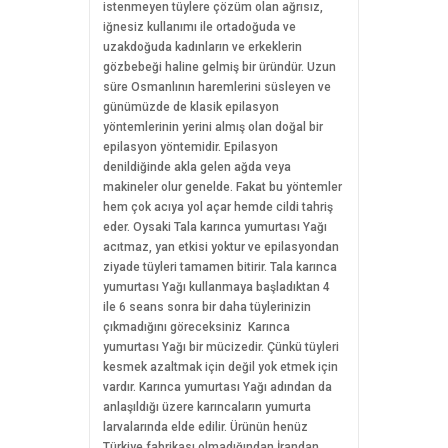
istenmeyen tüylere çözüm olan ağrısız,
iğnesiz kullanımı ile ortadoğuda ve
uzakdoğuda kadınların ve erkeklerin
gözbebeği haline gelmiş bir üründür. Uzun
süre Osmanlının haremlerini süsleyen ve
günümüzde de klasik epilasyon
yöntemlerinin yerini almış olan doğal bir
epilasyon yöntemidir. Epilasyon
denildiğinde akla gelen ağda veya
makineler olur genelde. Fakat bu yöntemler
hem çok acıya yol açar hemde cildi tahriş
eder. Oysaki Tala karınca yumurtası Yağı
acıtmaz, yan etkisi yoktur ve epilasyondan
ziyade tüyleri tamamen bitirir. Tala karınca
yumurtası Yağı kullanmaya başladıktan 4
ile 6 seans sonra bir daha tüylerinizin
çıkmadığını göreceksiniz Karınca
yumurtası Yağı bir mücizedir. Çünkü tüyleri
kesmek azaltmak için değil yok etmek için
vardır. Karınca yumurtası Yağı adından da
anlaşıldığı üzere karıncaların yumurta
larvalarında elde edilir. Ürünün henüz
Türkiye fabrikası olmadığından İrandan