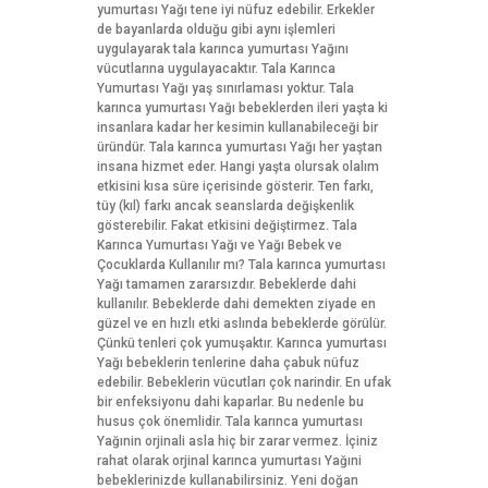
yumurtası Yağı tene iyi nüfuz edebilir. Erkekler
de bayanlarda olduğu gibi aynı işlemleri
uygulayarak tala karınca yumurtası Yağını
vücutlarına uygulayacaktır. Tala Karınca
Yumurtası Yağı yaş sınırlaması yoktur. Tala
karınca yumurtası Yağı bebeklerden ileri yaşta ki
insanlara kadar her kesimin kullanabileceği bir
üründür. Tala karınca yumurtası Yağı her yaştan
insana hizmet eder. Hangi yaşta olursak olalım
etkisini kısa süre içerisinde gösterir. Ten farkı,
tüy (kıl) farkı ancak seanslarda değişkenlik
gösterebilir. Fakat etkisini değiştirmez. Tala
Karınca Yumurtası Yağı ve Yağı Bebek ve
Çocuklarda Kullanılır mı? Tala karınca yumurtası
Yağı tamamen zararsızdır. Bebeklerde dahi
kullanılır. Bebeklerde dahi demekten ziyade en
güzel ve en hızlı etki aslında bebeklerde görülür.
Çünkü tenleri çok yumuşaktır. Karınca yumurtası
Yağı bebeklerin tenlerine daha çabuk nüfuz
edebilir. Bebeklerin vücutları çok narindir. En ufak
bir enfeksiyonu dahi kaparlar. Bu nedenle bu
husus çok önemlidir. Tala karınca yumurtası
Yağınin orjinali asla hiç bir zarar vermez. İçiniz
rahat olarak orjinal karınca yumurtası Yağıni
bebeklerinizde kullanabilirsiniz. Yeni doğan