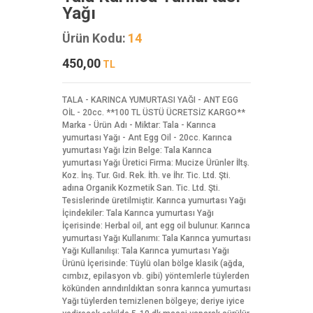
Yağı
Ürün Kodu:
14
450,00
TL
TALA - KARINCA YUMURTASI YAĞI - ANT EGG
OİL - 20cc. **100 TL ÜSTÜ ÜCRETSİZ KARGO**
Marka - Ürün Adı - Miktar: Tala - Karınca
yumurtası Yağı - Ant Egg Oil - 20cc. Karınca
yumurtası Yağı İzin Belge: Tala Karınca
yumurtası Yağı Üretici Firma: Mucize Ürünler İltş.
Koz. İnş. Tur. Gıd. Rek. İth. ve İhr. Tic. Ltd. Şti.
adına Organik Kozmetik San. Tic. Ltd. Şti.
Tesislerinde üretilmiştir. Karınca yumurtası Yağı
İçindekiler: Tala Karınca yumurtası Yağı
İçerisinde: Herbal oil, ant egg oil bulunur. Karınca
yumurtası Yağı Kullanımı: Tala Karınca yumurtası
Yağı Kullanılışı: Tala Karınca yumurtası Yağı
Ürünü İçerisinde: Tüylü olan bölge klasik (ağda,
cımbız, epilasyon vb. gibi) yöntemlerle tüylerden
kökünden arındırıldıktan sonra karınca yumurtası
Yağı tüylerden temizlenen bölgeye; deriye iyice