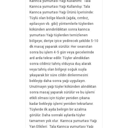
Karınca yumurtası Yağı Kullanımı: Tala
Karınca yumurtası Yağı Kullanılışı: Tala
Karınca yumurtası Yağı Ürünü İçerisinde:
Tüylü olan bölge klasik (ağda, cımbız,
epilasyon vb. gibi) yöntemlerle tüylerden
kökünden arındırıldıktan sonra karınca
yumurtası Yağı tüylerden temizlenen
bölgeye; deriye iyice yedirecek şekilde 5-10
dk masaj yaparak sürülür. Her seanstan
sonra bu işlem 4-5 gün veya gecelerinde
ard arda tekrar edilir. Tüyler alındıkdan
sonra cildiniz tahriş olduysa duş alarak
veya tahriş olan bölgeyi soğuk suyla
yıkayarak bir süre cildin dinlenmesini
bekleyip daha sonra yağı uygulayın.
Unutmayın yağı tüyler kökünden alındıktan
sonra masaj yaparak sürülür ve bu işlemi
etkili olması için tüyler yeniden çıkana
kadar bekleyip işlemi yeniden tekrarlanır.
Tüylerde ilk ayda belirgin bir azalma
görülür. Daha sonraki aylarda tüyler
tamamen yok olur. Karınca yumurtası Yağı
Yan Etkileri: Tala Karınca yumurtası Yağı