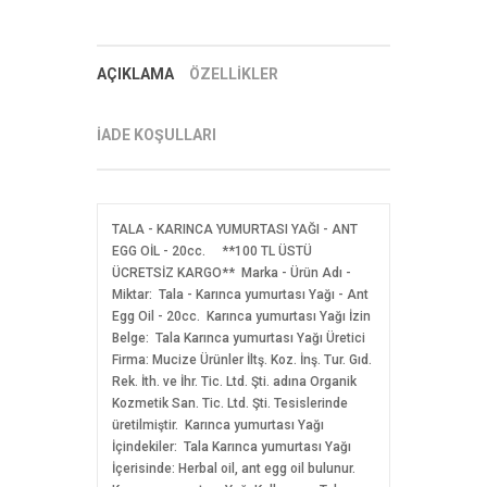
AÇIKLAMA
ÖZELLİKLER
İADE KOŞULLARI
TALA - KARINCA YUMURTASI YAĞI - ANT
EGG OİL - 20cc. **100 TL ÜSTÜ
ÜCRETSİZ KARGO** Marka - Ürün Adı -
Miktar: Tala - Karınca yumurtası Yağı - Ant
Egg Oil - 20cc. Karınca yumurtası Yağı İzin
Belge: Tala Karınca yumurtası Yağı Üretici
Firma: Mucize Ürünler İltş. Koz. İnş. Tur. Gıd.
Rek. İth. ve İhr. Tic. Ltd. Şti. adına Organik
Kozmetik San. Tic. Ltd. Şti. Tesislerinde
üretilmiştir. Karınca yumurtası Yağı
İçindekiler: Tala Karınca yumurtası Yağı
İçerisinde: Herbal oil, ant egg oil bulunur.