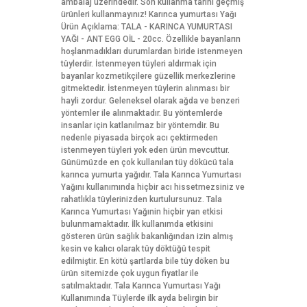
ambalaj üzerindedir. Son kullanma tarihi geçmiş
ürünleri kullanmayınız! Karınca yumurtası Yağı
Ürün Açıklama: TALA - KARINCA YUMURTASI
YAĞI - ANT EGG OİL - 20cc. Özellikle bayanların
hoşlanmadıkları durumlardan biride istenmeyen
tüylerdir. İstenmeyen tüyleri aldırmak için
bayanlar kozmetikçilere güzellik merkezlerine
gitmektedir. İstenmeyen tüylerin alınması bir
hayli zordur. Geleneksel olarak ağda ve benzeri
yöntemler ile alınmaktadır. Bu yöntemlerde
insanlar için katlanılmaz bir yöntemdir. Bu
nedenle piyasada birçok acı çektirmeden
istenmeyen tüyleri yok eden ürün mevcuttur.
Günümüzde en çok kullanılan tüy dökücü tala
karınca yumurta yağıdır. Tala Karınca Yumurtası
Yağını kullanımında hiçbir acı hissetmezsiniz ve
rahatlıkla tüylerinizden kurtulursunuz. Tala
Karınca Yumurtası Yağınin hiçbir yan etkisi
bulunmamaktadır. İlk kullanımda etkisini
gösteren ürün sağlık bakanlığından izin almış
kesin ve kalıcı olarak tüy döktüğü tespit
edilmiştir. En kötü şartlarda bile tüy döken bu
ürün sitemizde çok uygun fiyatlar ile
satılmaktadır. Tala Karınca Yumurtası Yağı
Kullanımında Tüylerde ilk ayda belirgin bir