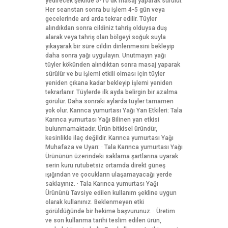
yedirecek şekilde 5-10 dk masaj yaparak sürülür.
Her seanstan sonra bu işlem 4-5 gün veya
gecelerinde ard arda tekrar edilir. Tüyler
alındıkdan sonra cildiniz tahriş olduysa duş
alarak veya tahriş olan bölgeyi soğuk suyla
yıkayarak bir süre cildin dinlenmesini bekleyip
daha sonra yağı uygulayın. Unutmayın yağı
tüyler kökünden alındıktan sonra masaj yaparak
sürülür ve bu işlemi etkili olması için tüyler
yeniden çıkana kadar bekleyip işlemi yeniden
tekrarlanır. Tüylerde ilk ayda belirgin bir azalma
görülür. Daha sonraki aylarda tüyler tamamen
yok olur. Karınca yumurtası Yağı Yan Etkileri: Tala
Karınca yumurtası Yağı Bilinen yan etkisi
bulunmamaktadır. Ürün bitkisel üründür,
kesinlikle ilaç değildir. Karınca yumurtası Yağı
Muhafaza ve Uyarı: · Tala Karınca yumurtası Yağı
Ürününün üzerindeki saklama şartlarına uyarak
serin kuru rutubetsiz ortamda direkt güneş
ışığından ve çocukların ulaşamayacağı yerde
saklayınız. · Tala Karınca yumurtası Yağı
Ürününü Tavsiye edilen kullanım şekline uygun
olarak kullanınız. Beklenmeyen etki
görüldüğünde bir hekime başvurunuz. · Üretim
ve son kullanma tarihi teslim edilen ürün,