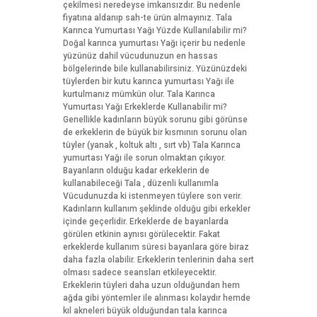
çekilmesi neredeyse imkansızdır. Bu nedenle
fiyatına aldanıp sah-te ürün almayınız. Tala
Karınca Yumurtası Yağı Yüzde Kullanılabilir mi?
Doğal karınca yumurtası Yağı içerir bu nedenle
yüzünüz dahil vücudunuzun en hassas
bölgelerinde bile kullanabilirsiniz. Yüzünüzdeki
tüylerden bir kutu karınca yumurtası Yağı ile
kurtulmanız mümkün olur. Tala Karınca
Yumurtası Yağı Erkeklerde Kullanabilir mi?
Genellikle kadınların büyük sorunu gibi görünse
de erkeklerin de büyük bir kısmının sorunu olan
tüyler (yanak , koltuk altı , sırt vb) Tala Karınca
yumurtası Yağı ile sorun olmaktan çıkıyor.
Bayanların olduğu kadar erkeklerin de
kullanabileceği Tala , düzenli kullanımla
Vücudunuzda ki istenmeyen tüylere son verir.
Kadınların kullanım şeklinde olduğu gibi erkekler
içinde geçerlidir. Erkeklerde de bayanlarda
görülen etkinin aynısı görülecektir. Fakat
erkeklerde kullanım süresi bayanlara göre biraz
daha fazla olabilir. Erkeklerin tenlerinin daha sert
olması sadece seansları etkileyecektir.
Erkeklerin tüyleri daha uzun olduğundan hem
ağda gibi yöntemler ile alınması kolaydır hemde
kıl akneleri büyük olduğundan tala karınca