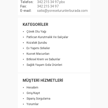
Telefon:
342 215 34 97.pbx
Fax:
342 215 34 97
E-mail:
satis@yoreselurunlerburada.com
KATEGORİLER
Çörek Otu Yağı
Patlican Kurutmalık Ve Salçalar
Kozalak Şurubu
Ev Yapımı Sirkeler
Kuvvet Macunları
Bitkisel Krem ve Sabunlar
Sağlık Yaşam Gıda Ürünleri
MÜŞTERİ HİZMETLERİ
Hesabım
Giriş/Kayıt
Sipariş Sorgulama
Yorumlar