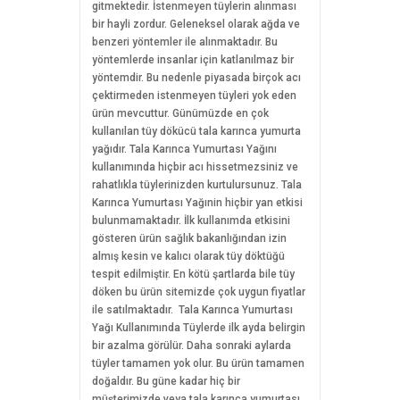
gitmektedir. İstenmeyen tüylerin alınması
bir hayli zordur. Geleneksel olarak ağda ve
benzeri yöntemler ile alınmaktadır. Bu
yöntemlerde insanlar için katlanılmaz bir
yöntemdir. Bu nedenle piyasada birçok acı
çektirmeden istenmeyen tüyleri yok eden
ürün mevcuttur. Günümüzde en çok
kullanılan tüy dökücü tala karınca yumurta
yağıdır. Tala Karınca Yumurtası Yağını
kullanımında hiçbir acı hissetmezsiniz ve
rahatlıkla tüylerinizden kurtulursunuz. Tala
Karınca Yumurtası Yağınin hiçbir yan etkisi
bulunmamaktadır. İlk kullanımda etkisini
gösteren ürün sağlık bakanlığından izin
almış kesin ve kalıcı olarak tüy döktüğü
tespit edilmiştir. En kötü şartlarda bile tüy
döken bu ürün sitemizde çok uygun fiyatlar
ile satılmaktadır. Tala Karınca Yumurtası
Yağı Kullanımında Tüylerde ilk ayda belirgin
bir azalma görülür. Daha sonraki aylarda
tüyler tamamen yok olur. Bu ürün tamamen
doğaldır. Bu güne kadar hiç bir
müşterimizde veya tala karınca yumurtası