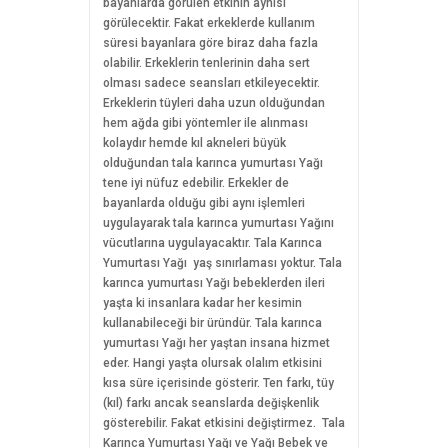
bayanlarda görülen etkinin aynısı
görülecektir. Fakat erkeklerde kullanım
süresi bayanlara göre biraz daha fazla
olabilir. Erkeklerin tenlerinin daha sert
olması sadece seansları etkileyecektir.
Erkeklerin tüyleri daha uzun olduğundan
hem ağda gibi yöntemler ile alınması
kolaydır hemde kıl akneleri büyük
olduğundan tala karınca yumurtası Yağı
tene iyi nüfuz edebilir. Erkekler de
bayanlarda olduğu gibi aynı işlemleri
uygulayarak tala karınca yumurtası Yağını
vücutlarına uygulayacaktır. Tala Karınca
Yumurtası Yağı yaş sınırlaması yoktur. Tala
karınca yumurtası Yağı bebeklerden ileri
yaşta ki insanlara kadar her kesimin
kullanabileceği bir üründür. Tala karınca
yumurtası Yağı her yaştan insana hizmet
eder. Hangi yaşta olursak olalım etkisini
kısa süre içerisinde gösterir. Ten farkı, tüy
(kıl) farkı ancak seanslarda değişkenlik
gösterebilir. Fakat etkisini değiştirmez. Tala
Karınca Yumurtası Yağı ve Yağı Bebek ve