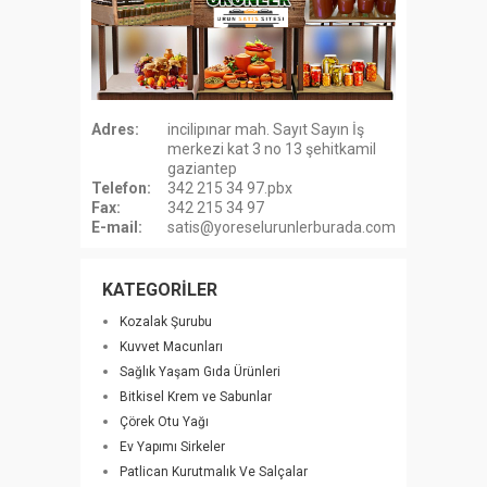
Adres:
incilipınar mah. Sayıt Sayın İş
merkezi kat 3 no 13 şehitkamil
gaziantep
Telefon:
342 215 34 97.pbx
Fax:
342 215 34 97
E-mail:
satis@yoreselurunlerburada.com
KATEGORİLER
Kozalak Şurubu
Kuvvet Macunları
Sağlık Yaşam Gıda Ürünleri
Bitkisel Krem ve Sabunlar
Çörek Otu Yağı
Ev Yapımı Sirkeler
Patlican Kurutmalık Ve Salçalar