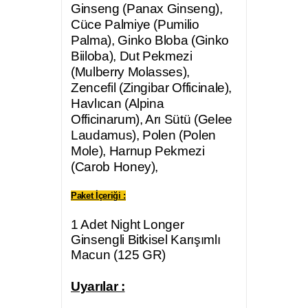
Ginseng (Panax Ginseng),
Cüce Palmiye (Pumilio
Palma), Ginko Bloba (Ginko
Biiloba), Dut Pekmezi
(Mulberry Molasses),
Zencefil (Zingibar Officinale),
Havlıcan (Alpina
Officinarum), Arı Sütü (Gelee
Laudamus), Polen (Polen
Mole), Harnup Pekmezi
(Carob Honey),
Paket İçeriği :
1 Adet Night Longer
Ginsengli Bitkisel Karışımlı
Macun (125 GR)
Uyarılar :