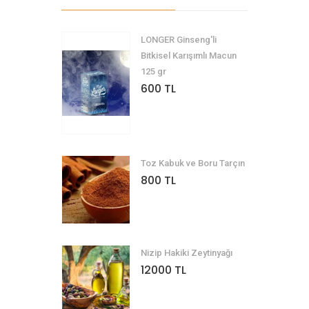
LONGER Ginseng'li
Bitkisel Karışımlı Macun
125 gr
600 TL
Toz Kabuk ve Boru Tarçın
800 TL
Nizip Hakiki Zeytinyağı
12000 TL