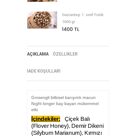
Gaziantep 1. sınıf Fıstık
1000 gr
1400 TL
AÇIKLAMA
ÖZELLİKLER
İADE KOŞULLARI
Gınsengli bitkisel karışımlı macun
Nıght longer bay bayan mükemmel
etki
İçindekiler:
Çiçek Balı
(Flover Honey), Demir Dikeni
(Silybum Marianum), Kırmızı