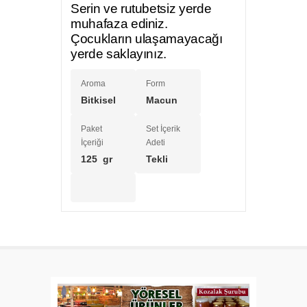
Serin ve rutubetsiz yerde
muhafaza ediniz.
Çocukların ulaşamayacağı
yerde saklayınız.
Aroma
Form
Bitkisel
Macun
Paket
Set İçerik
İçeriği
Adeti
125 gr
Tekli