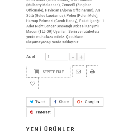
(Mulberry Molasses), Zencefil (Zingibar
Officinale), Havlıcan (Alpina Officinarum), Arı
Sütü (Gelee Laudamus), Polen (Polen Mole),
Harnup Pekmezi (Carob Honey), Paket İçeriği : 1
Adet Night Longer Ginsengli Bitkisel Karışımlı
Macun (125 GR) Uyarılar : Serin ve rutubetsiz
yerde muhafaza ediniz. Çocukların
ulaşamayacağı yerde saklayınız.
-
+
Adet
SEPETE EKLE
Tweet
Share
Google+
Pinterest
YENİ ÜRÜNLER