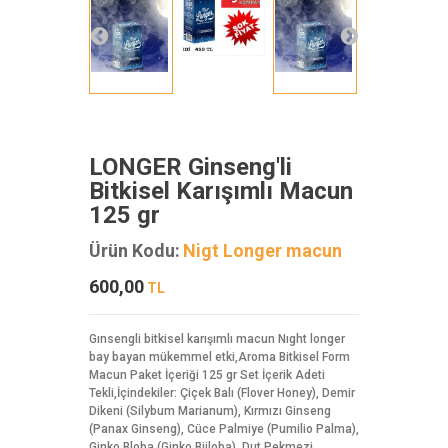
LONGER Ginseng'li
Bitkisel Karışımlı Macun
125 gr
Ürün Kodu:
Nigt Longer macun
600,00
TL
Gınsengli bitkisel karışımlı macun Nıght longer
bay bayan mükemmel etki,Aroma Bitkisel Form
Macun Paket İçeriği 125 gr Set İçerik Adeti
Tekli,İçindekiler: Çiçek Balı (Flover Honey), Demir
Dikeni (Silybum Marianum), Kırmızı Ginseng
(Panax Ginseng), Cüce Palmiye (Pumilio Palma),
Ginko Bloba (Ginko Biiloba), Dut Pekmezi