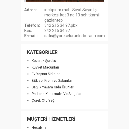
Adres:
incilipınar mah. Sayıt Sayın İş
merkezi kat 3 no 13 şehitkamil
gaziantep
Telefon:
342 215 34 97.pbx
Fax:
342 215 34 97
E-mail:
satis@yoreselurunlerburada.com
KATEGORİLER
Kozalak Şurubu
Kuvvet Macunları
Ev Yapımı Sirkeler
Bitkisel Krem ve Sabunlar
Sağlık Yaşam Gıda Ürünleri
Patlican Kurutmalık Ve Salçalar
Çörek Otu Yağı
MÜŞTERİ HİZMETLERİ
Hesabım