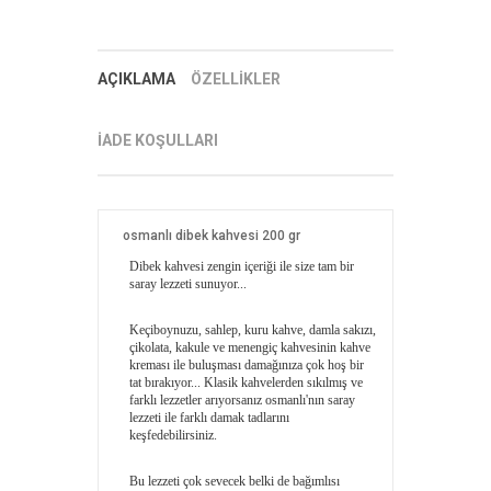
AÇIKLAMA
ÖZELLİKLER
İADE KOŞULLARI
osmanlı dibek kahvesi 200 gr
Dibek kahvesi zengin içeriği ile size tam bir
saray lezzeti sunuyor...
Keçiboynuzu, sahlep, kuru kahve, damla sakızı,
çikolata, kakule ve menengiç kahvesinin kahve
kreması ile buluşması damağınıza çok hoş bir
tat bırakıyor... Klasik kahvelerden sıkılmış ve
farklı lezzetler arıyorsanız osmanlı'nın saray
lezzeti ile farklı damak tadlarını
keşfedebilirsiniz.
Bu lezzeti çok sevecek belki de bağımlısı