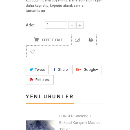
köpüğü fincana boşaltınız. Daha sonra bir taşım
daha kaynatıp, köpüğü alarak servisi
tamamlayın
-
+
Adet
SEPETE EKLE
Tweet
Share
Google+
Pinterest
YENİ ÜRÜNLER
LONGER Ginseng'li
Bitkisel Karışımlı Macun
125 gr