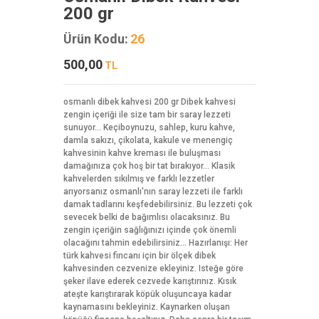
200 gr
Ürün Kodu:
26
500,00
TL
osmanlı dibek kahvesi 200 gr Dibek kahvesi
zengin içeriği ile size tam bir saray lezzeti
sunuyor... Keçiboynuzu, sahlep, kuru kahve,
damla sakızı, çikolata, kakule ve menengiç
kahvesinin kahve kreması ile buluşması
damağınıza çok hoş bir tat bırakıyor... Klasik
kahvelerden sıkılmış ve farklı lezzetler
arıyorsanız osmanlı'nın saray lezzeti ile farklı
damak tadlarını keşfedebilirsiniz. Bu lezzeti çok
sevecek belki de bağımlısı olacaksınız. Bu
zengin içeriğin sağlığınızı içinde çok önemli
olacağını tahmin edebilirsiniz... Hazırlanışı: Her
türk kahvesi fincanı için bir ölçek dibek
kahvesinden cezvenize ekleyiniz. Isteğe göre
şeker ilave ederek cezvede karıştırınız. Kısık
ateşte karıştırarak köpük oluşuncaya kadar
kaynamasını bekleyiniz. Kaynarken oluşan