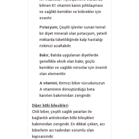
bilinen K1 vitamini kanın pıhtılaşması
ve sağlıklı kemikler ve böbrekler için
esastır.
Potasyum;
Çeşitli işlevler sunan temel
bir diyet minerali olan potasyum, yeterli
miktarda tüketildiğinde kalp hastalığı
riskinizi azaltabilir.
Bakır;
Batıda uygulanan diyetlerde
genellikle eksik olan bakır, güçlü
kemikler ve sağlıklı nöronlar için önemli
olan elementtir.
A vitamini;
Kırmızı biber vücudunuzun
A vitaminine dönüştürdüğü beta
karoten bakımından zengindir.
Diğer bitki bileşikleri
Chili biber, çeşitli sağlık yararları ile
bağlantılı antioksidan bitki bileşikleri
bakımından zengindir. En dikkat çeken, acı
biberlerin acı tadından sorumlu olan
kapsaisindir.