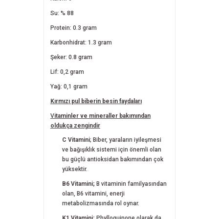
Su: % 88
Protein: 0.3 gram
Karbonhidrat: 1.3 gram
Şeker: 0.8 gram
Lif: 0,2 gram
Yağ: 0,1 gram
Kırmızı pul biberin besin faydaları
V
itaminler ve mineraller bakımından
oldukça zengindir
C Vitamini
; Biber, yaraların iyileşmesi
ve bağışıklık sistemi için önemli olan
bu güçlü antioksidan bakımından çok
yüksektir.
B6 Vitamini;
B vitaminin familyasından
olan, B6 vitamini, enerji
metabolizmasında rol oynar.
K1 Vitamini;
Phylloquinone olarak da