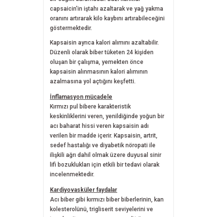
capsaicin'in iştahı azaltarak ve yağ yakma
oranını artırarak kilo kaybını artırabileceğini
göstermektedir.
Kapsaisin ayrıca kalori alımını azaltabilir.
Düzenli olarak biber tüketen 24 kişiden
oluşan bir çalışma, yemekten önce
kapsaisin alınmasının kalori alımının
azalmasına yol açtığını keşfetti.
İnflamasyon mücadele
Kırmızı pul bibere karakteristik
keskinliklerini veren, yenildiğinde yoğun bir
acı baharat hissi veren kapsaisin adı
verilen bir madde içerir. Kapsaisin, artrit,
sedef hastalığı ve diyabetik nöropati ile
ilişkili ağrı dahil olmak üzere duyusal sinir
lifi bozuklukları için etkili bir tedavi olarak
incelenmektedir.
Kardiyovasküler faydalar
Acı biber gibi kırmızı biber biberlerinin, kan
kolesterolünü, trigliserit seviyelerini ve