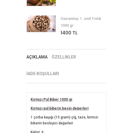
Gaziantep 1. sınıf Fıstık
1000 gr
1400 TL
AÇIKLAMA
ÖZELLİKLER
İADE KOŞULLARI
Kırmızı Pul Biber 1000 gr
Kırmızı pul biberin besin değerleri
1 çorba kaşığı (15 gram) çiğ, taze, kırmızı
biberin besleyici değerleri
Kalori: 6