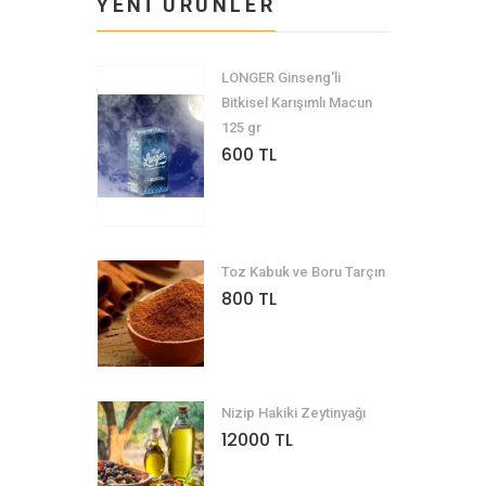
YENİ ÜRÜNLER
LONGER Ginseng'li
Bitkisel Karışımlı Macun
125 gr
600 TL
Toz Kabuk ve Boru Tarçın
800 TL
Nizip Hakiki Zeytinyağı
12000 TL