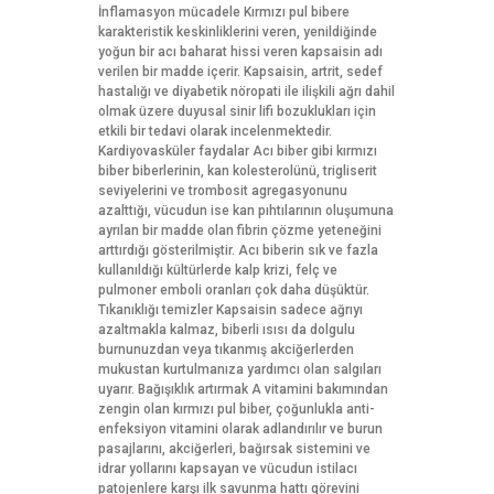
İnflamasyon mücadele Kırmızı pul bibere
karakteristik keskinliklerini veren, yenildiğinde
yoğun bir acı baharat hissi veren kapsaisin adı
verilen bir madde içerir. Kapsaisin, artrit, sedef
hastalığı ve diyabetik nöropati ile ilişkili ağrı dahil
olmak üzere duyusal sinir lifi bozuklukları için
etkili bir tedavi olarak incelenmektedir.
Kardiyovasküler faydalar Acı biber gibi kırmızı
biber biberlerinin, kan kolesterolünü, trigliserit
seviyelerini ve trombosit agregasyonunu
azalttığı, vücudun ise kan pıhtılarının oluşumuna
ayrılan bir madde olan fibrin çözme yeteneğini
arttırdığı gösterilmiştir. Acı biberin sık ve fazla
kullanıldığı kültürlerde kalp krizi, felç ve
pulmoner emboli oranları çok daha düşüktür.
Tıkanıklığı temizler Kapsaisin sadece ağrıyı
azaltmakla kalmaz, biberli ısısı da dolgulu
burnunuzdan veya tıkanmış akciğerlerden
mukustan kurtulmanıza yardımcı olan salgıları
uyarır. Bağışıklık artırmak A vitamini bakımından
zengin olan kırmızı pul biber, çoğunlukla anti-
enfeksiyon vitamini olarak adlandırılır ve burun
pasajlarını, akciğerleri, bağırsak sistemini ve
idrar yollarını kapsayan ve vücudun istilacı
patojenlere karşı ilk savunma hattı görevini