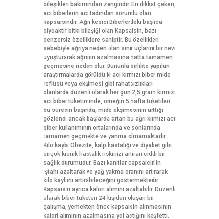
bileşikleri bakımından zengindir. En dikkat çeken,
acı biberlerin acı tadından sorumlu olan
kapsaisindir. Ağrı kesici Biberlerdeki başlıca
biyoaktif bitki bileşiği olan Kapsaisin, bazı
benzersiz özelliklere sahiptir. Bu özellikleri
sebebiyle ağrıya neden olan sinir uçlarını bir nevi
uyuşturarak ağrının azalmasına hatta tamamen
geçmesine neden olur. Bununla birlikte yapılan
araştırmalarda görüldü ki acı kırmızı biber mide
reflüsü veya ekşimesi gibi rahatsızlıkları
olanlarda düzenli olarak her gün 2,5 gram kırmızı
acı biber tüketiminde, örneğin 5 hafta tüketilen
bu sürecin başında, mide ekşimesinin arttığı
gözlendi ancak başlarda artan bu ağrı kırmızı acı
biber kullanımının ortalarında ve sonlarında
tamamen geçmekte ve yanma olmamaktadır.
Kilo kaybı Obezite, kalp hastalığı ve diyabet gibi
birçok kronik hastalık riskinizi artıran ciddi bir
sağlık durumudur. Bazı kanıtlar capsaicin'in
iştahı azaltarak ve yağ yakma oranını artırarak
kilo kaybını artırabileceğini göstermektedir.
Kapsaisin ayrıca kalori alımını azaltabilir. Düzenli
olarak biber tüketen 24 kişiden oluşan bir
çalışma, yemekten önce kapsaisin alınmasının
kalori alımının azalmasına yol açtığını keşfetti.