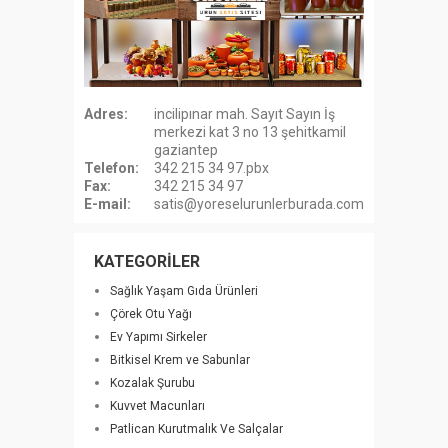
Adres:
incilipınar mah. Sayıt Sayın İş
merkezi kat 3 no 13 şehitkamil
gaziantep
Telefon:
342 215 34 97.pbx
Fax:
342 215 34 97
E-mail:
satis@yoreselurunlerburada.com
KATEGORİLER
Sağlık Yaşam Gıda Ürünleri
Çörek Otu Yağı
Ev Yapımı Sirkeler
Bitkisel Krem ve Sabunlar
Kozalak Şurubu
Kuvvet Macunları
Patlican Kurutmalık Ve Salçalar