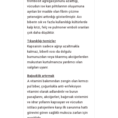
trombosit agregasyonunu azalttığı,
vücudun ise kan pıhtılarının oluşumuna
ayrılan bir madde olan fibrin çözme
yeteneğini arttırdığı gösterilmiştir. Acı
biberin sık ve fazla kullanıldığı kültürlerde
kalp krizi, felç ve pulmoner emboli oranları
çok daha düşüktür.
Tıkanıklığı temizler
Kapsaisin sadece ağrıyı azaltmakla
kalmaz, biberli ısısı da dolgulu
burnunuzdan veya tıkanmış akciğerlerden
mukustan kurtulmanıza yardımcı olan
salgıları uyarır.
Bağışıklık artırmak
A vitamini bakımından zengin olan kırmızı
pul biber, çoğunlukla anti-enfeksiyon
vitamini olarak adlandırılır ve burun
pasajlarını, akciğerleri, bağırsak sistemini
ve idrar yollarını kapsayan ve vücudun
istilacı patojenlere karşı ilk savunma hattı
görevini gören sağlıklı mukoza zarları için
gereklidir.