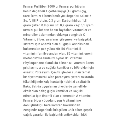
Kırmızı Pul Biber 1000 gr Kırmızı pul biberin
besin değerleri 1 çorba kaşığı (15 gram) çiğ,
taze, kırmızı biberin besleyici değerleri Kalori: 6
Su: % 88 Protein: 0.3 gram Karbonhidrat: 1.3
gram Şeker: 0.8 gram Lif: 0,2 gram Yağ: 0,1 gram
Kırmızı pul biberin besin faydaları Vitaminler ve
mineraller bakımından oldukça zengindir C
Vitamini; Biber, yaraların iyileşmesi ve bağışıklık
sistemi için önemli olan bu güçlü antioksidan
bakımından çok yüksektir. B6 Vitamini; B
vitaminin familyasından olan, B6 vitamini, enerji
metabolizmasında rol oynar. K1 Vitamini;
Phylloquinone olarak da bilinen K1 vitamini kanın
pıhtılaşması ve sağlıklı kemikler ve böbrekler için
esastır. Potasyum; Çeşitli işlevler sunan temel
bir diyet minerali olan potasyum, yeterli miktarda
tüketildiğinde kalp hastalığı riskinizi azaltabilir.
Bakır; Batıda uygulanan diyetlerde genellikle
eksik olan bakır, güçlü kemikler ve sağlıklı
nöronlar için önemli olan elementtir. A vitamini;
Kırmızı biber vücudunuzun A vitaminine
dönüştürdüğü beta karoten bakımından
zengindir. Diğer bitki bileşikleri Chili biber, çeşitli
sağlık yararları ile bağlantılı antioksidan bitki