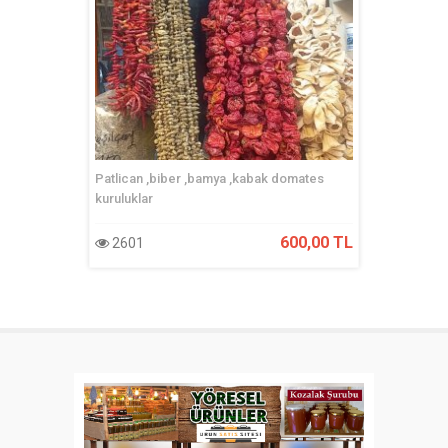
Patlican ,biber ,bamya ,kabak domates
Güneş de
kuruluklar
600,00 TL
2601
2415