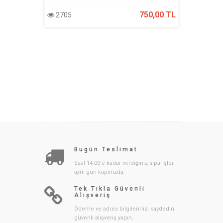
750,00 TL
2705
2339
Bugün Teslimat
Saat 14:00'e kadar verdiğiniz siparişler
aynı gün kapınızda.
Tek Tıkla Güvenli
Alışveriş
Ödeme ve adres bilgilerinizi kaydedin,
güvenli alışveriş yapın.