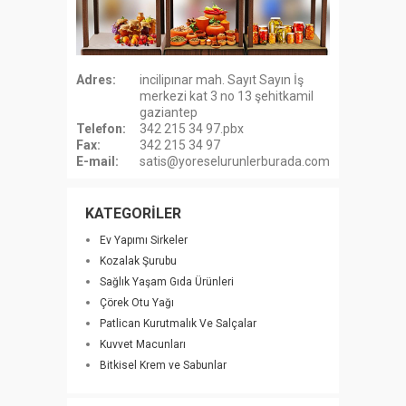
Adres:
incilipınar mah. Sayıt Sayın İş
merkezi kat 3 no 13 şehitkamil
gaziantep
Telefon:
342 215 34 97.pbx
Fax:
342 215 34 97
E-mail:
satis@yoreselurunlerburada.com
KATEGORİLER
Ev Yapımı Sirkeler
Kozalak Şurubu
Sağlık Yaşam Gıda Ürünleri
Çörek Otu Yağı
Patlican Kurutmalık Ve Salçalar
Kuvvet Macunları
Bitkisel Krem ve Sabunlar