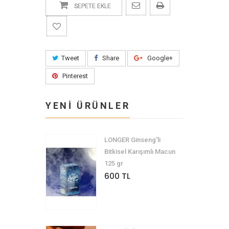
SEPETE EKLE
Tweet
Share
Google+
Pinterest
YENİ ÜRÜNLER
LONGER Ginseng'li
Bitkisel Karışımlı Macun
125 gr
600 TL