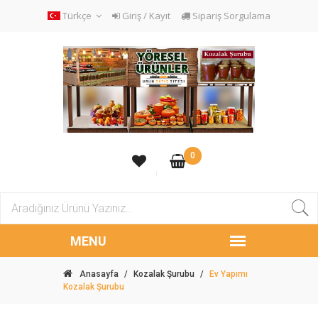
Türkçe
Giriş / Kayıt
Sipariş Sorgulama
0
Anasayfa
/
Kozalak Şurubu
/
Ev Yapımı
Kozalak Şurubu