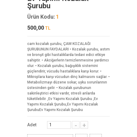
Şurubu
Ürün Kodu:
1
500,00
TL
cam kozalak şurubu, ÇAM KOZALAĞI
ŞURUBUNUN FAYDALARI • Kozalak şurubu, astım
ve bronşit gibi hastalıklarda tedavi edici etkiye
sahiptir. • Akciğerlerin temizlenmesine yardımcı
olur. • Kozalak şurubu; bağışıklık sistemini
güçlendirir, vücudu hastalıklara karşı korur. •
Mikroplara karşı vücudun dinç kalmasını sağlar. •
Metabolizmayı düzene sokar, uyku sorunlarının
üstesinden gelir. • Kozalak şurubunun
sakinleştirici etkisi vardır, stresli anlarda
tüketilebilir. ,Ev Yapımı Kozalak Şurubu ,Ev
Yapımı Kozalak Şurubu,Ev Yapımı Kozalak
ŞurubuEv Yapımı Kozalak Şurubu
-
+
Adet