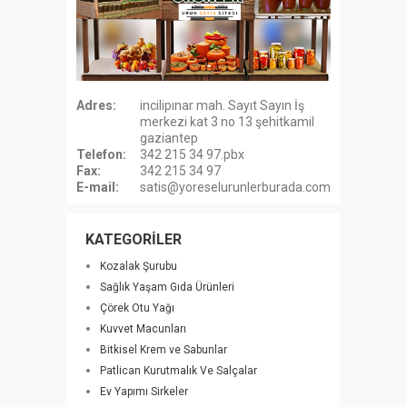
Adres:
incilipınar mah. Sayıt Sayın İş
merkezi kat 3 no 13 şehitkamil
gaziantep
Telefon:
342 215 34 97.pbx
Fax:
342 215 34 97
E-mail:
satis@yoreselurunlerburada.com
KATEGORİLER
Kozalak Şurubu
Sağlık Yaşam Gıda Ürünleri
Çörek Otu Yağı
Kuvvet Macunları
Bitkisel Krem ve Sabunlar
Patlican Kurutmalık Ve Salçalar
Ev Yapımı Sirkeler